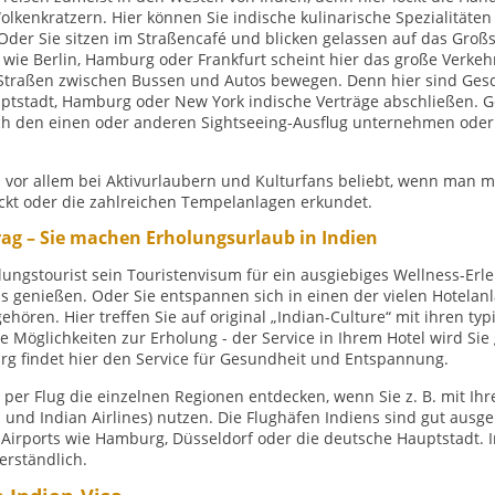
kenkratzern. Hier können Sie indische kulinarische Spezialitäten
 Oder Sie sitzen im Straßencafé und blicken gelassen auf das Großs
wie Berlin, Hamburg oder Frankfurt scheint hier das große Verke
 Straßen zwischen Bussen und Autos bewegen. Denn hier sind Gesc
ptstadt, Hamburg oder New York indische Verträge abschließen. 
h den einen oder anderen Sightseeing-Ausflug unternehmen oder sch
 vor allem bei Aktivurlaubern und Kulturfans beliebt, wenn man m
ckt oder die zahlreichen Tempelanlagen erkundet.
rag – Sie machen Erholungsurlaub in Indien
ungstourist sein Touristenvisum für ein ausgiebiges Wellness-Erl
 genießen. Oder Sie entspannen sich in einen der vielen Hotelanl
ören. Hier treffen Sie auf original „Indian-Culture“ mit ihren typ
e Möglichkeiten zur Erholung - der Service in Ihrem Hotel wird Sie
rg findet hier den Service für Gesundheit und Entspannung.
per Flug die einzelnen Regionen entdecken, wenn Sie z. B. mit Ih
ia und Indian Airlines) nutzen. Die Flughäfen Indiens sind gut aus
Airports wie Hamburg, Düsseldorf oder die deutsche Hauptstadt. I
erständlich.