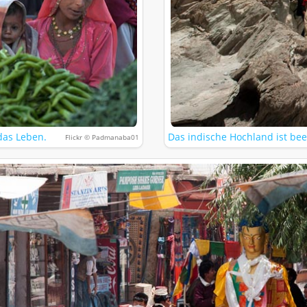
das Leben.
Das indische Hochland ist be
Flickr © Padmanaba01