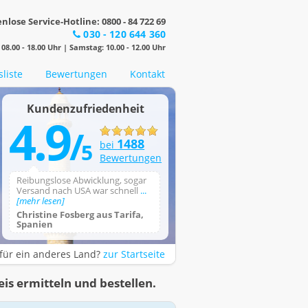
nlose Service-Hotline: 0800 - 84 722 69
030 - 120 644 360
08.00 - 18.00 Uhr | Samstag: 10.00 - 12.00 Uhr
sliste
Bewertungen
Kontakt
Kundenzufriedenheit
4.9
/
1488
5
bei
Bewertungen
Reibungslose Abwicklung, sogar
Versand nach USA war schnell
...
[mehr lesen]
Christine Fosberg aus Tarifa,
Spanien
für ein anderes Land?
zur Startseite
eis ermitteln und bestellen.