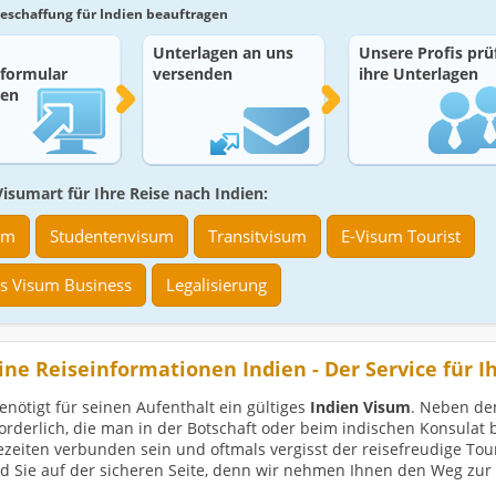
 Beschaffung für Indien beauftragen
Unterlagen an uns
Unsere Profis prü
lformular
versenden
ihre Unterlagen
len
isumart für Ihre Reise nach Indien:
um
Studentenvisum
Transitvisum
E-Visum Tourist
es Visum Business
Legalisierung
ne Reiseinformationen Indien - Der Service für Ih
enötigt für seinen Aufenthalt ein gültiges
Indien Visum
. Neben de
orderlich, die man in der Botschaft oder beim indischen Konsulat
zeiten verbunden sein und oftmals vergisst der reisefreudige Tour
ind Sie auf der sicheren Seite, denn wir nehmen Ihnen den Weg zur