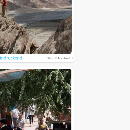
eindruckend.
Flickr © Manfred U