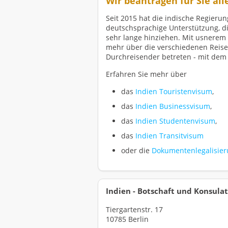
Wir beantragen für Sie all
Seit 2015 hat die indische Regierung
deutschsprachige Unterstützung, d
sehr lange hinziehen. Mit usnerem S
mehr über die verschiedenen Reisem
Durchreisender betreten - mit dem 
Erfahren Sie mehr über
das
Indien Touristenvisum
,
das
Indien Businessvisum
,
das
Indien Studentenvisum
,
das
Indien Transitvisum
oder die
Dokumentenlegalisier
Indien - Botschaft und Konsulat
Tiergartenstr. 17
10785 Berlin