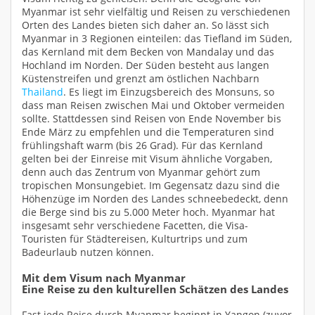
Myanmar ist sehr vielfältig und Reisen zu verschiedenen
Orten des Landes bieten sich daher an. So lässt sich
Myanmar in 3 Regionen einteilen: das Tiefland im Süden,
das Kernland mit dem Becken von Mandalay und das
Hochland im Norden. Der Süden besteht aus langen
Küstenstreifen und grenzt am östlichen Nachbarn
Thailand
. Es liegt im Einzugsbereich des Monsuns, so
dass man Reisen zwischen Mai und Oktober vermeiden
sollte. Stattdessen sind Reisen von Ende November bis
Ende März zu empfehlen und die Temperaturen sind
frühlingshaft warm (bis 26 Grad). Für das Kernland
gelten bei der Einreise mit Visum ähnliche Vorgaben,
denn auch das Zentrum von Myanmar gehört zum
tropischen Monsungebiet. Im Gegensatz dazu sind die
Höhenzüge im Norden des Landes schneebedeckt, denn
die Berge sind bis zu 5.000 Meter hoch. Myanmar hat
insgesamt sehr verschiedene Facetten, die Visa-
Touristen für Städtereisen, Kulturtrips und zum
Badeurlaub nutzen können.
Mit dem Visum nach Myanmar
Eine Reise zu den kulturellen Schätzen des Landes
Fast jede Reise durch Myanmar beginnt in Yangon (zuvor