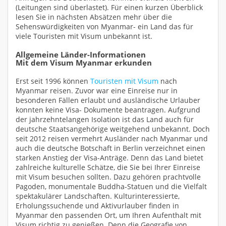
(Leitungen sind überlastet). Für einen kurzen Überblick
lesen Sie in nächsten Absätzen mehr über die
Sehenswürdigkeiten von Myanmar- ein Land das für
viele Touristen mit Visum unbekannt ist.
Allgemeine Länder-Informationen
Mit dem Visum Myanmar erkunden
Erst seit 1996 können
Touristen mit Visum
nach
Myanmar reisen. Zuvor war eine Einreise nur in
besonderen Fällen erlaubt und ausländische Urlauber
konnten keine Visa- Dokumente beantragen. Aufgrund
der jahrzehntelangen Isolation ist das Land auch für
deutsche Staatsangehörige weitgehend unbekannt. Doch
seit 2012 reisen vermehrt Ausländer nach Myanmar und
auch die deutsche Botschaft in Berlin verzeichnet einen
starken Anstieg der Visa-Anträge. Denn das Land bietet
zahlreiche kulturelle Schätze, die Sie bei Ihrer Einreise
mit Visum besuchen sollten. Dazu gehören prachtvolle
Pagoden, monumentale Buddha-Statuen und die Vielfalt
spektakulärer Landschaften. Kulturinteressierte,
Erholungssuchende und Aktivurlauber finden in
Myanmar den passenden Ort, um Ihren Aufenthalt mit
Visum richtig zu genießen. Denn die Geografie von