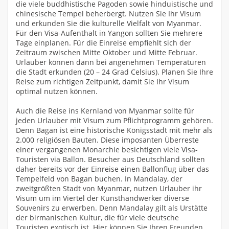
die viele buddhistische Pagoden sowie hinduistische und
chinesische Tempel beherbergt. Nutzen Sie Ihr Visum
und erkunden Sie die kulturelle Vielfalt von Myanmar.
Für den Visa-Aufenthalt in Yangon sollten Sie mehrere
Tage einplanen. Für die Einreise empfiehlt sich der
Zeitraum zwischen Mitte Oktober und Mitte Februar.
Urlauber können dann bei angenehmen Temperaturen
die Stadt erkunden (20 – 24 Grad Celsius). Planen Sie Ihre
Reise zum richtigen Zeitpunkt, damit Sie Ihr Visum
optimal nutzen können.
Auch die Reise ins Kernland von Myanmar sollte für
jeden Urlauber mit Visum zum Pflichtprogramm gehören.
Denn Bagan ist eine historische Königsstadt mit mehr als
2.000 religiösen Bauten. Diese imposanten Überreste
einer vergangenen Monarchie besichtigen viele Visa-
Touristen via Ballon. Besucher aus Deutschland sollten
daher bereits vor der Einreise einen Ballonflug über das
Tempelfeld von Bagan buchen. In Mandalay, der
zweitgrößten Stadt von Myanmar, nutzen Urlauber ihr
Visum um im Viertel der Kunsthandwerker diverse
Souvenirs zu erwerben. Denn Mandalay gilt als Urstätte
der birmanischen Kultur, die für viele deutsche
Touristen exotisch ist. Hier können Sie Ihren Freunden