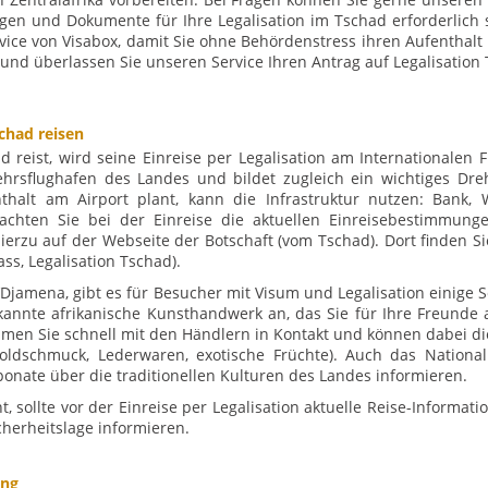
gen und Dokumente für Ihre Legalisation im Tschad erforderlich 
rvice von Visabox, damit Sie ohne Behördenstress ihren Aufentha
 und überlassen Sie unseren Service Ihren Antrag auf Legalisation
chad reisen
 reist, wird seine Einreise per Legalisation am Internationalen
kehrsflughafen des Landes und bildet zugleich ein wichtiges Dre
thalt am Airport plant, kann die Infrastruktur nutzen: Bank, W
achten Sie bei der Einreise die aktuellen Einreisebestimmunge
hierzu auf der Webseite der Botschaft (vom Tschad). Dort finden S
ss, Legalisation Tschad).
’Djamena, gibt es für Besucher mit Visum und Legalisation einige 
ekannte afrikanische Kunsthandwerk an, das Sie für Ihre Freund
men Sie schnell mit den Händlern in Kontakt und können dabei die 
oldschmuck, Lederwaren, exotische Früchte). Auch das Nationa
ponate über die traditionellen Kulturen des Landes informieren.
 sollte vor der Einreise per Legalisation aktuelle Reise-Informatio
icherheitslage informieren.
ung