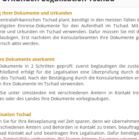
ng Ihrer Dokumente und Urkunden
entralafrikanischen Tschad plant, benötigt in den meisten Fällen
chtigsten Einreise-Dokumente für den Aufenthalt im Tschad. Mit
nte und Urkunden im Tschad verwenden. Dafür müssen Sie mit de
laubigen. Erst nachdem die Konsularbeamten Ihre Dokumente ge
risch aktiv werden.
Ihre Dokumente anerkannt
 Dokumente in 2 Schritten geprüft: zuerst beglaubigen die zust
ließend erfolgt für die Legalisation eine Überprüfung durch di
g des Tschad). Nach der Bestätigung durch die Konsularbeamten er
nen Ihre Dokumente im Tschad verwenden.
Sie unter Umständen mit verschiedenen Ämtern in Kontakt tret
es oder des Landes Ihre Dokumente vorbeglaubigen.
lisation Tschad
 Sie für Ihre Reiseplanung viel Zeit sparen, denn wir übernehme
erschiedenen Ämtern und Behörden in Kontakt zu treten, beauftrag
ad Kontakt auf und beantragen Ihre Legalisation. Dafür benötig
 Zentralafrika vorbereiten. Bei Fragen können Sie gerne unseren