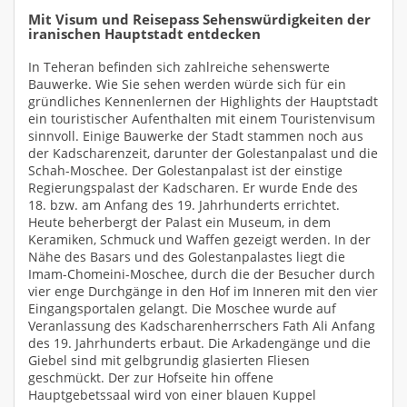
Mit Visum und Reisepass Sehenswürdigkeiten der
iranischen Hauptstadt entdecken
In Teheran befinden sich zahlreiche sehenswerte
Bauwerke. Wie Sie sehen werden würde sich für ein
gründliches Kennenlernen der Highlights der Hauptstadt
ein touristischer Aufenthalten mit einem Touristenvisum
sinnvoll. Einige Bauwerke der Stadt stammen noch aus
der Kadscharenzeit, darunter der Golestanpalast und die
Schah-Moschee. Der Golestanpalast ist der einstige
Regierungspalast der Kadscharen. Er wurde Ende des
18. bzw. am Anfang des 19. Jahrhunderts errichtet.
Heute beherbergt der Palast ein Museum, in dem
Keramiken, Schmuck und Waffen gezeigt werden. In der
Nähe des Basars und des Golestanpalastes liegt die
Imam-Chomeini-Moschee, durch die der Besucher durch
vier enge Durchgänge in den Hof im Inneren mit den vier
Eingangsportalen gelangt. Die Moschee wurde auf
Veranlassung des Kadscharenherrschers Fath Ali Anfang
des 19. Jahrhunderts erbaut. Die Arkadengänge und die
Giebel sind mit gelbgrundig glasierten Fliesen
geschmückt. Der zur Hofseite hin offene
Hauptgebetssaal wird von einer blauen Kuppel