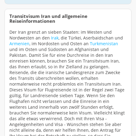
Transitvisum Iran und allgemeine
Reiseinformationen
Der Iran grenzt an sieben Staaten: im Westen und
Nordwesten an den
Irak
, die Türkei, Aserbaidschan und
Armenien
, im Nordosten und Osten an
Turkmenistan
und im Osten und Südosten an Afghanistan und
Pakistan. Damit Sie für eine Durchreise in den Iran
einreisen können, brauchen Sie ein Transitvisum Iran,
das Ihnen erlaubt, so in Ihr Zielland zu gelangen.
Reisende, die die iranische Landesgrenze zum Zwecke
des Transits überschreiten wollen, erhalten
normalerweise recht problemlos ein Transitvisum Iran.
Dieses Visum für Flugreisende ist in der Regel zwei Tage
gültig, für Landreisende sieben Tage. Wenn Sie den
Flughafen nicht verlassen und die Einreise in ein
weiteres Land innerhalb von zwölf Stunden erfolgt,
brauchen Sie normalerweise kein Visum. Vielleicht klingt
das alle etwas verwirrend. Doch mit Ihren Visa -
Angelegenheiten und Visa - Wünschen stehen Sie aber
nicht alleine da, denn wir helfen Ihnen, den Antrag für
Ihr Visum bei der Botschaft zu stellen, so dass Sie