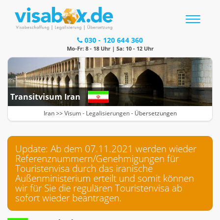
Toggle
navigatio
030 - 120 644 360
Mo-Fr: 8 - 18 Uhr | Sa: 10 - 12 Uhr
Transitvisum Iran
Iran >>
Visum
-
Legalisierungen
- Übersetzungen
Update: Ab dem 07.11.2021 werden wieder
Referenznummern/Genehmigungen für
Touristenvisa durch das iranische
Außenministerium erteilt und somit können
wir für Sie die regulären Touristenvisa ab
sofort wieder beantragen.