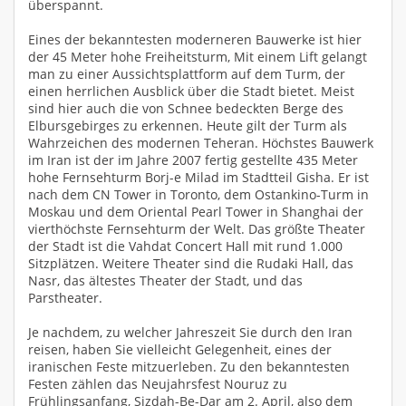
überspannt.
Eines der bekanntesten moderneren Bauwerke ist hier
der 45 Meter hohe Freiheitsturm, Mit einem Lift gelangt
man zu einer Aussichtsplattform auf dem Turm, der
einen herrlichen Ausblick über die Stadt bietet. Meist
sind hier auch die von Schnee bedeckten Berge des
Elbursgebirges zu erkennen. Heute gilt der Turm als
Wahrzeichen des modernen Teheran. Höchstes Bauwerk
im Iran ist der im Jahre 2007 fertig gestellte 435 Meter
hohe Fernsehturm Borj-e Milad im Stadtteil Gisha. Er ist
nach dem CN Tower in Toronto, dem Ostankino-Turm in
Moskau und dem Oriental Pearl Tower in Shanghai der
vierthöchste Fernsehturm der Welt. Das größte Theater
der Stadt ist die Vahdat Concert Hall mit rund 1.000
Sitzplätzen. Weitere Theater sind die Rudaki Hall, das
Nasr, das ältestes Theater der Stadt, und das
Parstheater.
Je nachdem, zu welcher Jahreszeit Sie durch den Iran
reisen, haben Sie vielleicht Gelegenheit, eines der
iranischen Feste mitzuerleben. Zu den bekanntesten
Festen zählen das Neujahrsfest Nouruz zu
Frühlingsanfang, Sizdah-Be-Dar am 2. April, also dem