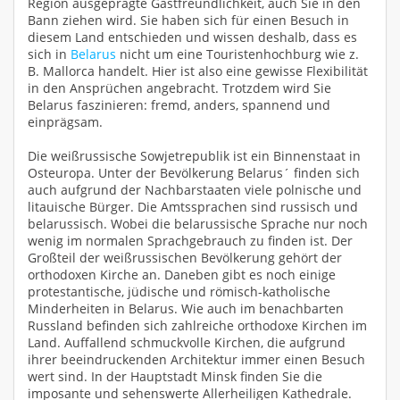
Region ausgeprägte Gastfreundlichkeit, auch Sie in den
Bann ziehen wird. Sie haben sich für einen Besuch in
diesem Land entschieden und wissen deshalb, dass es
sich in
Belarus
nicht um eine Touristenhochburg wie z.
B. Mallorca handelt. Hier ist also eine gewisse Flexibilität
in den Ansprüchen angebracht. Trotzdem wird Sie
Belarus faszinieren: fremd, anders, spannend und
einprägsam.
Die weißrussische Sowjetrepublik ist ein Binnenstaat in
Osteuropa. Unter der Bevölkerung Belarus´ finden sich
auch aufgrund der Nachbarstaaten viele polnische und
litauische Bürger. Die Amtssprachen sind russisch und
belarussisch. Wobei die belarussische Sprache nur noch
wenig im normalen Sprachgebrauch zu finden ist. Der
Großteil der weißrussischen Bevölkerung gehört der
orthodoxen Kirche an. Daneben gibt es noch einige
protestantische, jüdische und römisch-katholische
Minderheiten in Belarus. Wie auch im benachbarten
Russland befinden sich zahlreiche orthodoxe Kirchen im
Land. Auffallend schmuckvolle Kirchen, die aufgrund
ihrer beeindruckenden Architektur immer einen Besuch
wert sind. In der Hauptstadt Minsk finden Sie die
imposante und sehenswerte Allerheiligen Kathedrale.