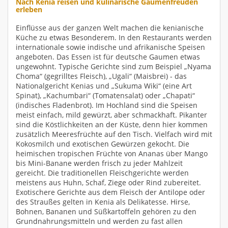
Nach Kenia reisen und kulinarische Gaumenfreuden
erleben
Einflüsse aus der ganzen Welt machen die kenianische
Küche zu etwas Besonderem. In den Restaurants werden
internationale sowie indische und afrikanische Speisen
angeboten. Das Essen ist für deutsche Gaumen etwas
ungewohnt. Typische Gerichte sind zum Beispiel „Nyama
Choma“ (gegrilltes Fleisch), „Ugali“ (Maisbrei) - das
Nationalgericht Kenias und „Sukuma Wiki“ (eine Art
Spinat), „Kachumbari“ (Tomatensalat) oder „Chapati“
(indisches Fladenbrot). Im Hochland sind die Speisen
meist einfach, mild gewürzt, aber schmackhaft. Pikanter
sind die Köstlichkeiten an der Küste, denn hier kommen
zusätzlich Meeresfrüchte auf den Tisch. Vielfach wird mit
Kokosmilch und exotischen Gewürzen gekocht. Die
heimischen tropischen Früchte von Ananas über Mango
bis Mini-Banane werden frisch zu jeder Mahlzeit
gereicht. Die traditionellen Fleischgerichte werden
meistens aus Huhn, Schaf, Ziege oder Rind zubereitet.
Exotischere Gerichte aus dem Fleisch der Antilope oder
des Straußes gelten in Kenia als Delikatesse. Hirse,
Bohnen, Bananen und Süßkartoffeln gehören zu den
Grundnahrungsmitteln und werden zu fast allen