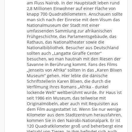
am Fluss Nairob. In der Hauptstadt leben rund
2,8 Millionen Einwohner auf einer Fläche von
knapp 700 Quadratkilometern. Anschauen sollte
man sich nach der Einreise mit dem Visum das
Nationalmuseum der Stadt mit einer
umfassenden Sammlung zur afrikanischen
Frühgeschichte, das Parlamentsgebäude, das
Rathaus, das Nationaltheater sowie die
Nationalbibliothek. Besucher aus Deutschland
sollten auch „Langatte Giraffe Center“
besuchen, wo man hautnah mit den Riesen der
Savanne in Berührung kommt. Fans des Films
„Jenseits von Afrika“ sollten in das „Karen Blixen
Museum“ gehen. Hier lebte die dänische
Schriftstellerin Karen Blixen, die durch die
Verfilmung ihres Romans „Afrika - dunkel
lockende Welt“ weltberühmt wurde. Ihr Haus ist
seit 1986 ein Museum, das teilweise mit
Originalmöbeln, aber auch mit Requisiten aus
dem Film ausgestattet ist. Wenn Sie nur wenige
Kilometer aus dem Stadtzentrum herausfahren,
kommen Sie in den Nairobi-Nationalpark. Er ist
120 Quadratkilometer groß und beherbergt eine
Vielzahl von Tieren. In ihm befindet sich auch