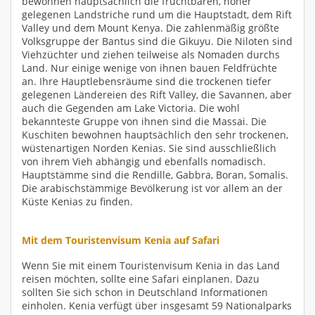
bewohnen hauptsächlich die fruchtbaren, höher
gelegenen Landstriche rund um die Hauptstadt, dem Rift
Valley und dem Mount Kenya. Die zahlenmäßig größte
Volksgruppe der Bantus sind die Gikuyu. Die Niloten sind
Viehzüchter und ziehen teilweise als Nomaden durchs
Land. Nur einige wenige von ihnen bauen Feldfrüchte
an. Ihre Hauptlebensräume sind die trockenen tiefer
gelegenen Ländereien des Rift Valley, die Savannen, aber
auch die Gegenden am Lake Victoria. Die wohl
bekannteste Gruppe von ihnen sind die Massai. Die
Kuschiten bewohnen hauptsächlich den sehr trockenen,
wüstenartigen Norden Kenias. Sie sind ausschließlich
von ihrem Vieh abhängig und ebenfalls nomadisch.
Hauptstämme sind die Rendille, Gabbra, Boran, Somalis.
Die arabischstämmige Bevölkerung ist vor allem an der
Küste Kenias zu finden.
Mit dem Touristenvisum Kenia auf Safari
Wenn Sie mit einem Touristenvisum Kenia in das Land
reisen möchten, sollte eine Safari einplanen. Dazu
sollten Sie sich schon in Deutschland Informationen
einholen. Kenia verfügt über insgesamt 59 Nationalparks