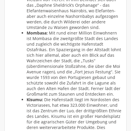
das „Daphne Sheldrick’s Orphanage“ - das
Elefantenwaisenhaus Nairobis, wo Elefanten-
aber auch einzelne Nashornbabys aufgezogen
werden, die durch Wilderei oder andere
Umstände zu Waisen geworden sind.
Mombasa:
Mit rund einer Million Einwohnern
ist Mombasa die zweitgrößte Stadt des Landes
und zugleich die wichtigste Hafenstadt
Ostafrikas. Ein Spaziergang in der Altstadt lohnt
sich hier allemal, aber auch ein Blick auf das
Wahrzeichen der Stadt, die „Tusks“
(überdimensionale Stoßzähne, die über die Moi
Avenue ragen), und die „Fort Jesus Festung“. Sie
wurde 1593 von den Portugiesen gebaut und
schützte sowohl die Zufahrt in die Lagune als
auch den Alten Hafen der Stadt. Ferner lädt der
Großmarkt zum Staunen und Entdecken ein.
Kisumu:
Die Hafenstadt liegt im Nordosten des
Victoriasees, hat etwa 323.000 Einwohner, und
ist das Zentrum der Luo, der drittgrößten Ethnie
des Landes. Kisumu ist ein großer Handelsplatz
für die agrarischen Güter der Umgebung und
deren weiterverarbeitete Produkte. Dies