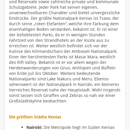
und Reservate sowie zahlreiche private und kommunale
Schutzgebiete. Jeder Park hat seinen eigenen,
unverwechselbaren Charakter und bietet unvergessliche
Eindrücke. Der größte Nationalpark Kenias ist Tsavo, der
durch seine „roten Elefanten“, welche ihre Färbung dem
eisenhaltigen Boden verdanken, bekannt ist. Er ist einer
der beliebtesten Parks, da er in wenigen Stunden
Fahrtzeit von den Strandhotels an der Küste aus zu
erreichen ist. Weiter westlich befindet sich vor der
Kulisse des Kilimandscharo der Amboseli-Nationalpark.
Einer der berühmtesten Parks ist Masai Mara, westlich
des Rift Valley. Bekannt ist er vor allem wegen der
Herdenwanderungen von Gnus, Antilopen und Büffeln
von Ende Juli bis Oktober. Weitere bedeutende
Nationalparks sind Lake Nakuru und Meru. Ebenso
sehenswert ist der Nationalpark in Nairobi, ein kleineres
tierreiches Reservat nahe der Hauptstadt. Wohl nirgends
sonst lassen sich Giraffen und Zebras so nah vor einer
Großstadtskyline beobachten.
Die größten Städte Kenias
Nairobi:
Die Metropole liegt im Süden Kenias