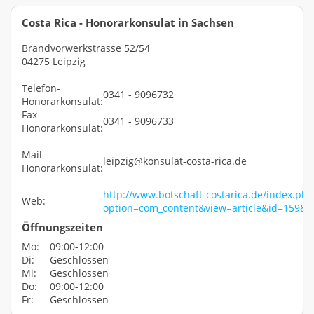
Costa Rica - Honorarkonsulat in Sachsen
Brandvorwerkstrasse 52/54
04275 Leipzig
Telefon-
0341 - 9096732
Honorarkonsulat:
Fax-
0341 - 9096733
Honorarkonsulat:
Mail-
leipzig@konsulat-costa-rica.de
Honorarkonsulat:
http://www.botschaft-costarica.de/index.php
Web:
option=com_content&view=article&id=159&
Öffnungszeiten
Mo:
09:00-12:00
Di:
Geschlossen
Mi:
Geschlossen
Do:
09:00-12:00
Fr:
Geschlossen