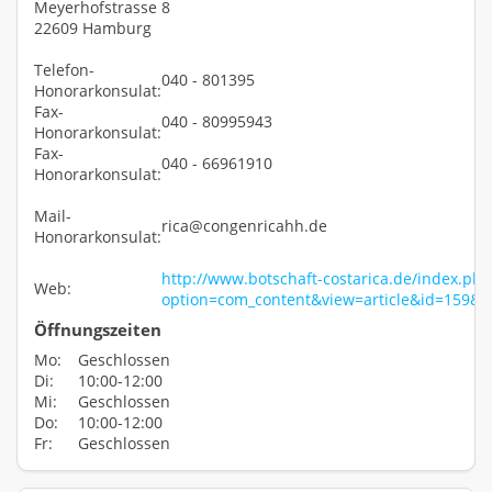
Meyerhofstrasse 8
22609 Hamburg
Telefon-
040 - 801395
Honorarkonsulat:
Fax-
040 - 80995943
Honorarkonsulat:
Fax-
040 - 66961910
Honorarkonsulat:
Mail-
rica@congenricahh.de
Honorarkonsulat:
http://www.botschaft-costarica.de/index.php
Web:
option=com_content&view=article&id=159&
Öffnungszeiten
Mo:
Geschlossen
Di:
10:00-12:00
Mi:
Geschlossen
Do:
10:00-12:00
Fr:
Geschlossen